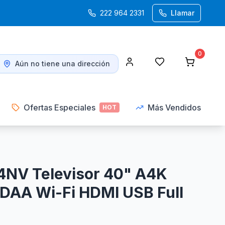
222 964 2331
Llamar
0
Aún no tiene una dirección
Ofertas Especiales
Más Vendidos
HOT
4NV Televisor 40" A4K
DAA Wi-Fi HDMI USB Full