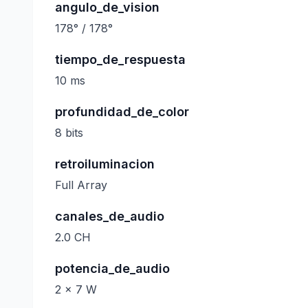
angulo_de_vision
178° / 178°
tiempo_de_respuesta
10 ms
profundidad_de_color
8 bits
retroiluminacion
Full Array
canales_de_audio
2.0 CH
potencia_de_audio
2 x 7 W