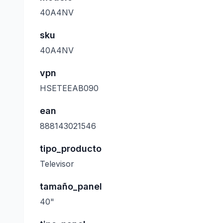
40A4NV
sku
40A4NV
vpn
HSETEEAB090
ean
888143021546
tipo_producto
Televisor
tamaño_panel
40"