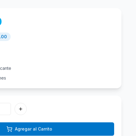
0
.00
icante
nes
Agregar al Carrito