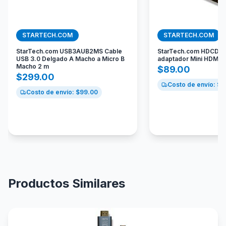
STARTECH.COM
STARTECH.COM
StarTech.com USB3AUB2MS Cable
StarTech.com HDCDV
USB 3.0 Delgado A Macho a Micro B
adaptador Mini HDMI a
Macho 2 m
$
89.00
$
299.00
Costo de envío: $
9
Costo de envío: $
99.00
Productos Similares