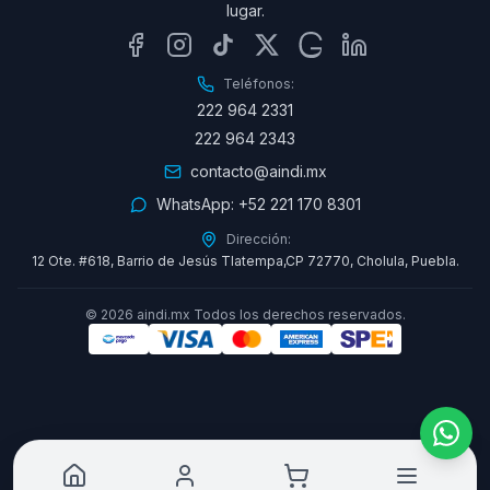
lugar.
Teléfonos:
222 964 2331
222 964 2343
contacto@aindi.mx
WhatsApp:
+52 221 170 8301
Dirección:
12 Ote. #618, Barrio de Jesús Tlatempa,CP 72770, Cholula, Puebla.
©
2026
aindi.mx Todos los derechos reservados.