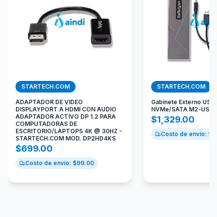
STARTECH.COM
STARTECH.COM
ADAPTADOR DE VIDEO
Gabinete Externo USB
DISPLAYPORT A HDMI CON AUDIO
NVMe/SATA M2-USB-
ADAPTADOR ACTIVO DP 1.2 PARA
$
1,329.00
COMPUTADORAS DE
ESCRITORIO/LAPTOPS 4K @ 30HZ -
Costo de envío: $
9
STARTECH.COM MOD. DP2HD4KS
$
699.00
Costo de envío: $
99.00