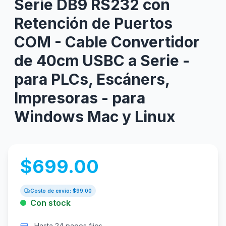
Serie DB9 RS232 con
Retención de Puertos
COM - Cable Convertidor
de 40cm USBC a Serie -
para PLCs, Escáners,
Impresoras - para
Windows Mac y Linux
$
699.00
Costo de envío: $
99.00
Con stock
Hasta 24 pagos fijos