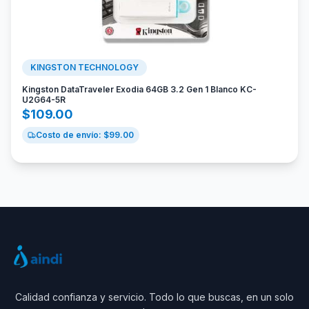
KINGSTON TECHNOLOGY
Kingston DataTraveler Exodia 64GB 3.2 Gen 1 Blanco KC-
U2G64-5R
$
109.00
Costo de envío: $
99.00
Calidad confianza y servicio. Todo lo que buscas, en un solo