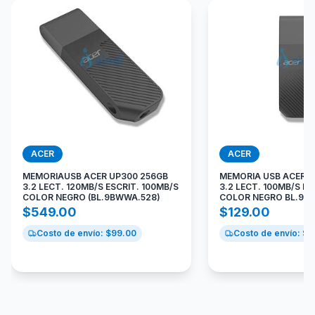
ACER
ACER
MEMORIAUSB ACER UP300 256GB
MEMORIA USB ACER U
3.2 LECT. 120MB/S ESCRIT. 100MB/S
3.2 LECT. 100MB/S ES
COLOR NEGRO (BL.9BWWA.528)
COLOR NEGRO BL.9B
$
549.00
$
129.00
Costo de envío: $
99.00
Costo de envío: $
9