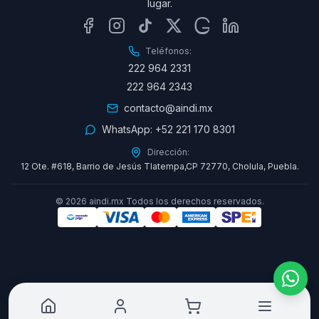
lugar.
Teléfonos:
222 964 2331
222 964 2343
contacto@aindi.mx
WhatsApp:
+52 221 170 8301
Dirección:
12 Ote. #618, Barrio de Jesús Tlatempa,CP 72770, Cholula, Puebla.
©
2026
aindi.mx Todos los derechos reservados.