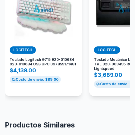
LOGITECH
LOGITECH
Teclado Logitech G715 920-010684
Teclado Mecánico Log
920-010684 USB UPC 097855171481
TKL 920-009495 RGB 
Lightspeed
$
4,139.00
$
3,689.00
Costo de envío: $
89.00
Costo de envío: $
8
Productos Similares