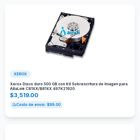
XEROX
Xerox Disco duro 500 GB con Kit Sobrescritura de Imagen para
AltaLink C81XX/B81XX 497K21920
$
3,519.00
Costo de envío: $
99.00