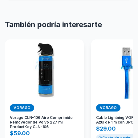
También podría interesarte
VORAGO
VORAGO
Vorago CLN-106 Aire Comprimido
Cable Lightning VORA
Removedor de Polvo 227 ml
Azul de 1 m con UPC 
ProductKey CLN-106
$
29.00
$
59.00
Costo de envío: $
9