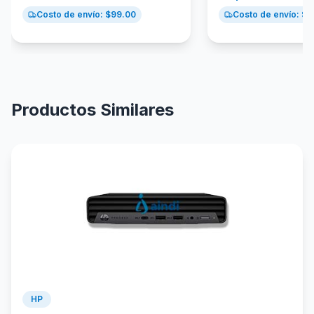
Costo de envío: $
99.00
Costo de envío: $
9
Productos Similares
HP