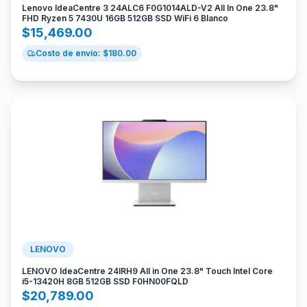
Lenovo IdeaCentre 3 24ALC6 F0G1014ALD-V2 All In One 23.8"
FHD Ryzen 5 7430U 16GB 512GB SSD WiFi 6 Blanco
$
15,469.00
Costo de envío: $
180.00
LENOVO
LENOVO IdeaCentre 24IRH9 All in One 23.8" Touch Intel Core
i5-13420H 8GB 512GB SSD F0HN00FQLD
$
20,789.00