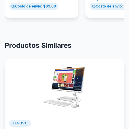
Costo de envío: $
99.00
Costo de envío: $
9
Productos Similares
LENOVO