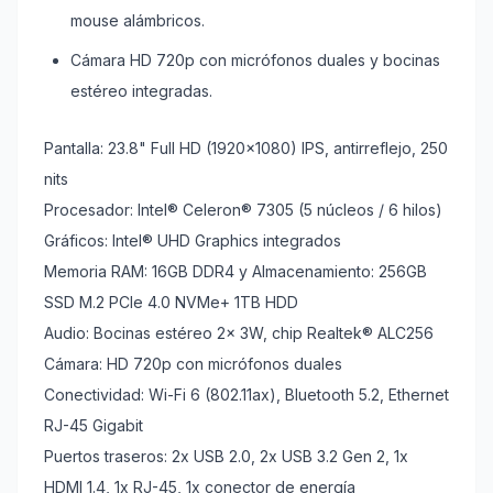
mouse alámbricos.
Cámara HD 720p con micrófonos duales y bocinas
estéreo integradas.
Pantalla: 23.8" Full HD (1920x1080) IPS, antirreflejo, 250
nits
Procesador: Intel® Celeron® 7305 (5 núcleos / 6 hilos)
Gráficos: Intel® UHD Graphics integrados
Memoria RAM: 16GB DDR4 y Almacenamiento: 256GB
SSD M.2 PCIe 4.0 NVMe+ 1TB HDD
Audio: Bocinas estéreo 2x 3W, chip Realtek® ALC256
Cámara: HD 720p con micrófonos duales
Conectividad: Wi-Fi 6 (802.11ax), Bluetooth 5.2, Ethernet
RJ-45 Gigabit
Puertos traseros: 2x USB 2.0, 2x USB 3.2 Gen 2, 1x
HDMI 1.4, 1x RJ-45, 1x conector de energía