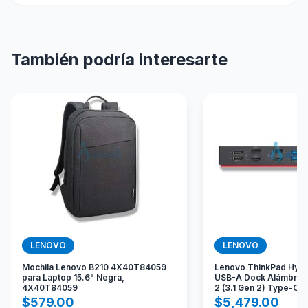
También podría interesarte
LENOVO
LENOVO
Mochila Lenovo B210 4X40T84059
Lenovo ThinkPad Hybr
para Laptop 15.6" Negra,
USB-A Dock Alámbrico
4X40T84059
2 (3.1 Gen 2) Type-C 
$
579.00
$
5,479.00