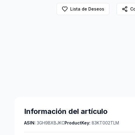
Lista de Deseos
Co
Información del artículo
ASIN:
3GH9BXBJKC
ProductKey:
83KT002TLM