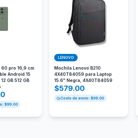
LENOVO
 60 pro 16,9 cm
Mochila Lenovo B210
ble Android 15
4X40T84059 para Laptop
 12 GB 512 GB
15.6" Negra, 4X40T84059
s
$
579.00
00
Costo de envío: $
99.00
o: $
99.00