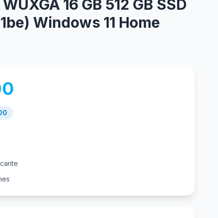
til WUXGA 16 GB 512 GB SSD
.11be) Windows 11 Home
00
00
icante
nes