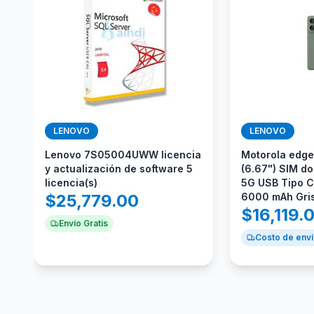
LENOVO
LENOVO
Lenovo 7S05004UWW licencia
Motorola edge
y actualización de software 5
(6.67") SIM do
licencia(s)
5G USB Tipo C
$
25,779.00
6000 mAh Gri
$
16,119.
Envío Gratis
Costo de enví