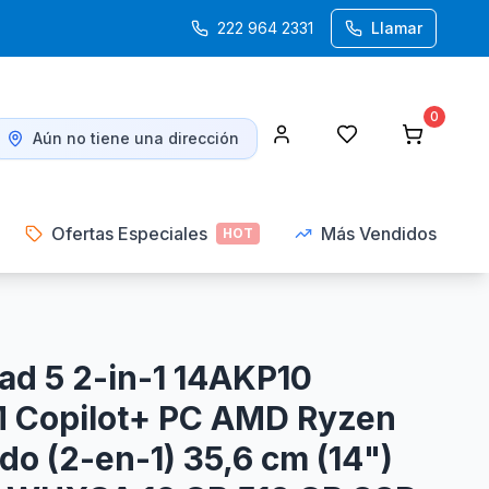
222 964 2331
Llamar
0
Aún no tiene una dirección
Ofertas Especiales
Más Vendidos
HOT
ad 5 2-in-1 14AKP10
Copilot+ PC AMD Ryzen
ido (2-en-1) 35,6 cm (14")