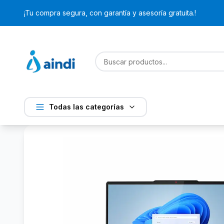
¡Tu compra segura, con garantía y asesoría gratuita.!
Todas las categorías