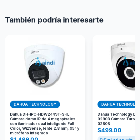
También podría interesarte
DAHUA TECHNOLOGY
DAHUA TECHNOLO
Dahua DH-IPC-HDW2449T-S-IL
Dahua Technology D
Cámara domo IP de 4 megapíxeles
0280B Cámara Turret
con iluminador dual inteligente Full
0280B
Color, WizSense, lente 2.8 mm, 95° y
$
499.00
micrófono integrado
$
1,499.00
Costo de envío: $
9