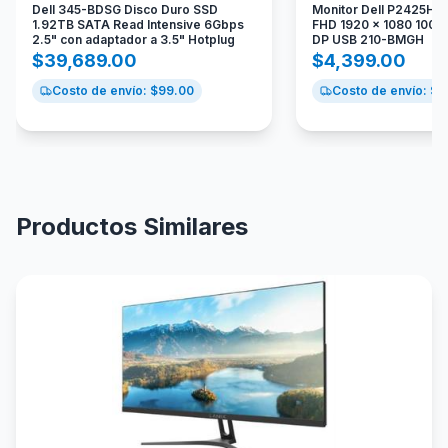
Dell 345-BDSG Disco Duro SSD
Monitor Dell P2425H 2
1.92TB SATA Read Intensive 6Gbps
FHD 1920 x 1080 100 
2.5" con adaptador a 3.5" Hotplug
DP USB 210-BMGH
$
39,689.00
$
4,399.00
Costo de envío: $
99.00
Costo de envío: $
1
Productos Similares