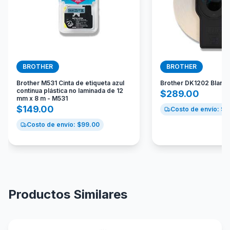
BROTHER
BROTHER
Brother M531 Cinta de etiqueta azul
Brother DK1202 Blanc
continua plástica no laminada de 12
$
289.00
mm x 8 m - M531
$
149.00
Costo de envío: $
9
Costo de envío: $
99.00
Productos Similares