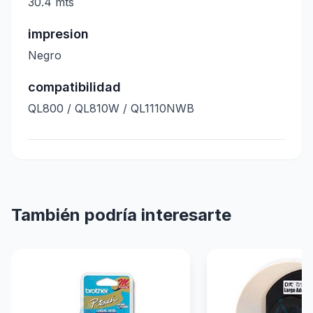
30.4 mts
impresion
Negro
compatibilidad
QL800 / QL810W / QL1110NWB
También podría interesarte