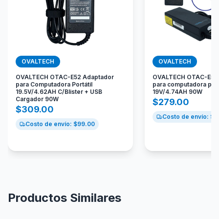
OVALTECH
OVALTECH
OVALTECH OTAC-E52 Adaptador
OVALTECH OTAC-E55 
para Computadora Portátil
para computadora port
19.5V/4.62AH C/Blister + USB
19V/4.74AH 90W
Cargador 90W
$
279.00
$
309.00
Costo de envío: $
9
Costo de envío: $
99.00
Productos Similares