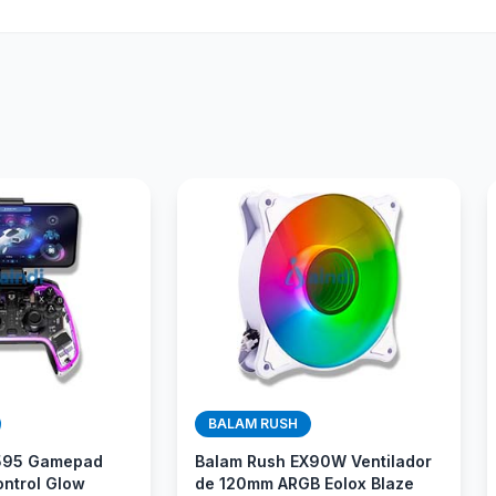
BALAM RUSH
595 Gamepad
Balam Rush EX90W Ventilador
ontrol Glow
de 120mm ARGB Eolox Blaze