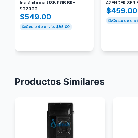
Inalámbrica USB RGB BR-
AZENDER SERI
922999
$
459.00
$
549.00
Costo de enví
Costo de envío: $
99.00
Productos Similares