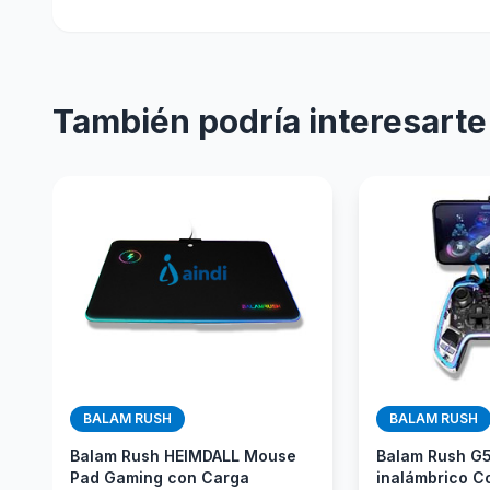
También podría interesarte
BALAM RUSH
BALAM RUSH
Balam Rush HEIMDALL Mouse
Balam Rush G
Pad Gaming con Carga
inalámbrico C