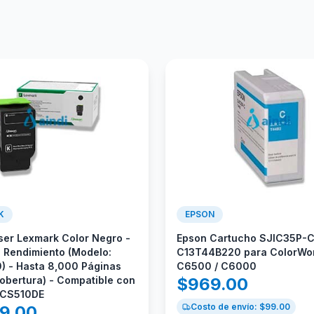
K
EPSON
ser Lexmark Color Negro -
Epson Cartucho SJIC35P-
o Rendimiento (Modelo:
C13T44B220 para ColorWo
 - Hasta 8,000 Páginas
C6500 / C6000
obertura) - Compatible con
$
969.00
 CS510DE
Costo de envío: $
99.00
99.00