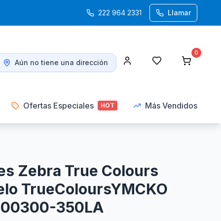
222 964 2331
Llamar
0
Aún no tiene una dirección
Ofertas Especiales
Más Vendidos
HOT
les Zebra True Colours
lo TrueColoursYMCKO
800300-350LA