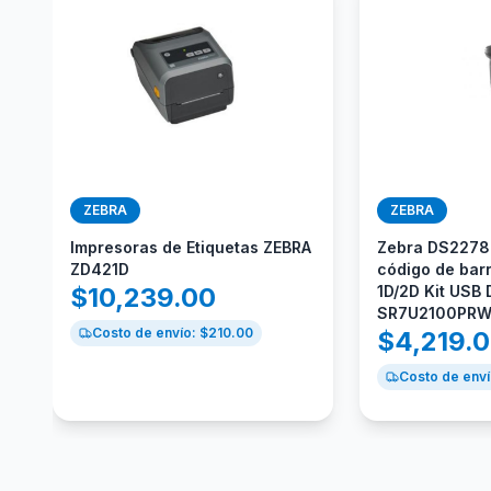
ZEBRA
ZEBRA
Impresoras de Etiquetas ZEBRA
Zebra DS2278
ZD421D
código de bar
$
10,239.00
1D/2D Kit USB
SR7U2100PR
Costo de envío: $
210.00
$
4,219.
Costo de enví