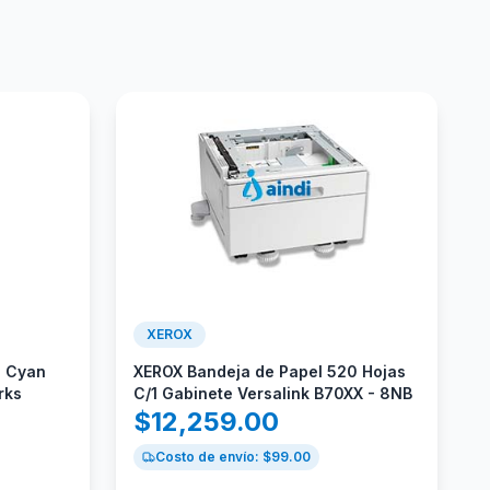
XEROX
C Cyan
XEROX Bandeja de Papel 520 Hojas
rks
C/1 Gabinete Versalink B70XX - 8NB
$
12,259.00
Costo de envío: $
99.00