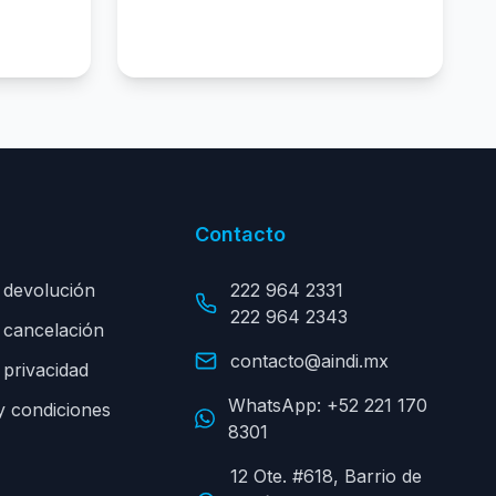
Contacto
e devolución
222 964 2331
222 964 2343
e cancelación
contacto@aindi.mx
 privacidad
WhatsApp:
+52 221 170
y condiciones
8301
12 Ote. #618, Barrio de