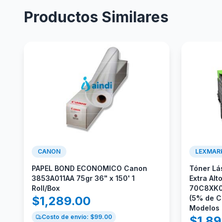
Productos Similares
CANON
LEXMAR
PAPEL BOND ECONOMICO Canon
Tóner Lá
3853A011AA 75gr 36" x 150' 1
Extra Alt
Roll/Box
70C8XK0)
$
1,289.00
(5% de C
Modelos
Costo de envío: $
99.00
$
1,8