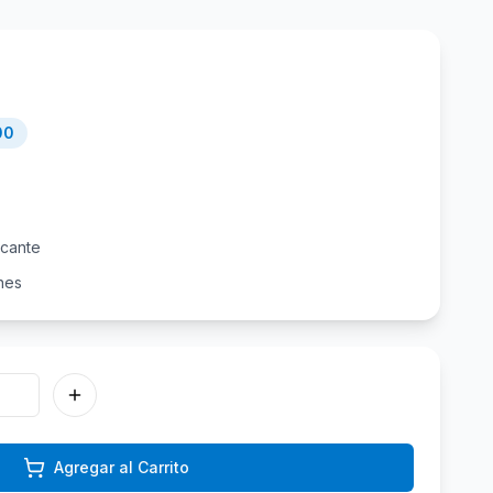
00
icante
nes
Agregar al Carrito