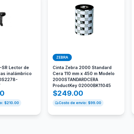
ZEBRA
-SR Lector de
Cinta Zebra 2000 Standard
ras inalámbrico
Cera 110 mm x 450 m Modelo
 DS2278-
2000STANDARDCERA
W
ProductKey 02000BK11045
00
$
249.00
o: $
210.00
Costo de envío: $
99.00