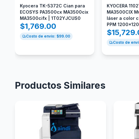
Kyocera TK-5372C Cian para
KYOCERA 110
ECOSYS PA3500cx MA3500cix
MA3500CIX Mul
MA3500cifx | 1T02YJCUS0
láser a color c
$
1,769.00
PPM 1200x120
$
15,729
Costo de envío: $
99.00
Costo de enví
Productos Similares