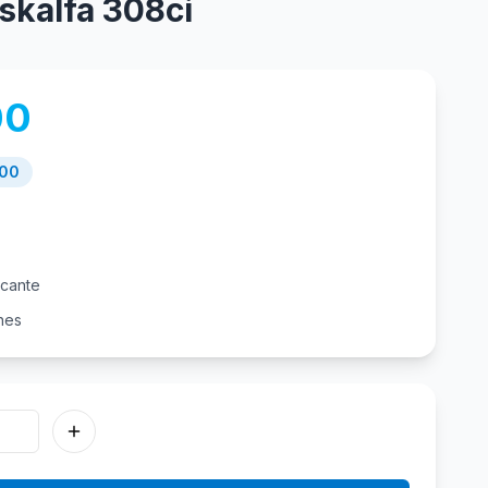
skalfa 308ci
00
.00
icante
nes