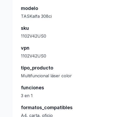
modelo
TASKalfa 308ci
sku
1102V42US0
vpn
1102V42US0
tipo_producto
Multifuncional láser color
funciones
3 en 1
formatos_compatibles
A4, carta, oficio