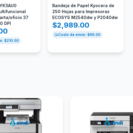
2YK3AU0
Bandeja de Papel Kyocera de
tifuncional
250 Hojas para Impresoras
arta/oficio 37
ECOSYS M2540dw y P2040dw
0 DPI
$
2,989.00
.00
Costo de envío: $
99.00
o: $
210.00