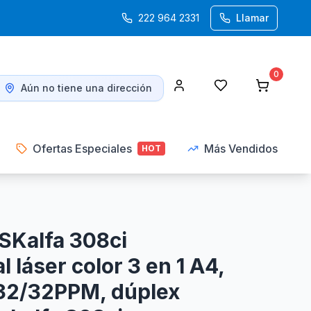
222 964 2331
Llamar
0
Aún no tiene una dirección
Ofertas Especiales
Más Vendidos
HOT
Kalfa 308ci
l láser color 3 en 1 A4,
, 32/32PPM, dúplex