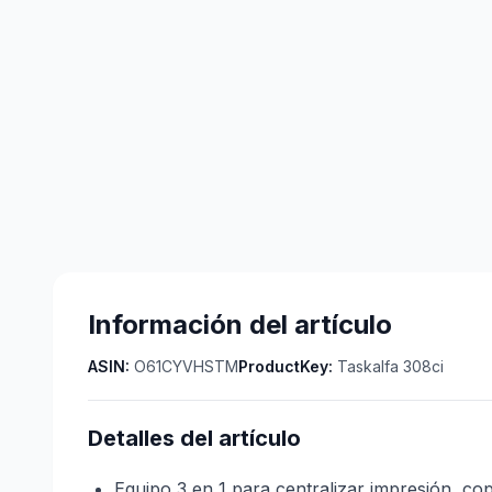
Información del artículo
ASIN:
O61CYVHSTM
ProductKey:
Taskalfa 308ci
Detalles del artículo
Equipo 3 en 1 para centralizar impresión, cop