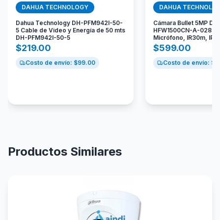
DAHUA TECHNOLOGY
DAHUA TECHNOLO
Dahua Technology DH-PFM942I-50-
Cámara Bullet 5MP D
5 Cable de Video y Energía de 50 mts
HFW1500CN-A-0280B 
DH-PFM942I-50-5
Micrófono, IR30m, IP6
$
219.00
$
599.00
Costo de envío: $
99.00
Costo de envío: $
9
Productos Similares