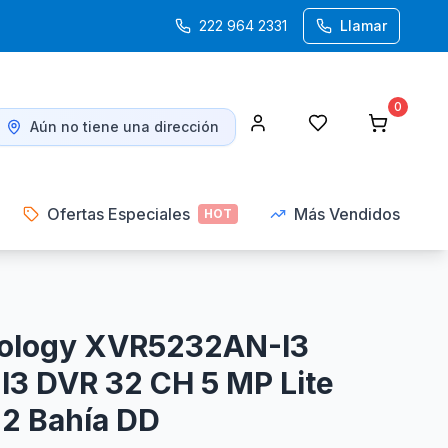
222 964 2331
Llamar
0
Aún no tiene una dirección
Ofertas Especiales
Más Vendidos
HOT
ology XVR5232AN-I3
3 DVR 32 CH 5 MP Lite
2 Bahía DD