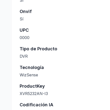
Sí
Onvif
Sí
UPC
0000
Tipo de Producto
DVR
Tecnología
WizSense
ProductKey
XVR5232AN-I3
Codificación IA