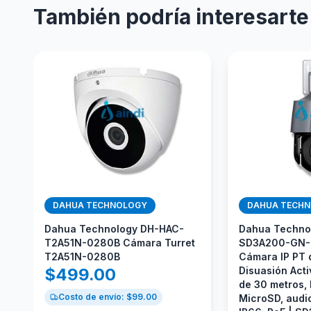
También podría interesarte
DAHUA TECHNOLOGY
DAHUA TECH
Dahua Technology DH-HAC-
Dahua Techno
T2A51N-0280B Cámara Turret
SD3A200-GN-
T2A51N-0280B
Cámara IP PT d
$
499.00
Disuasión Activ
de 30 metros,
Costo de envío: $
99.00
MicroSD, audio