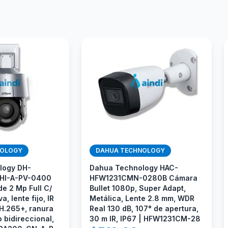
NOLOGY
DAHUA TECHNOLOGY
logy DH-
Dahua Technology HAC-
HI-A-PV-0400
HFW1231CMN-0280B Cámara
e 2 Mp Full C/
Bullet 1080p, Super Adapt,
a, lente fijo, IR
Metálica, Lente 2.8 mm, WDR
 H.265+, ranura
Real 130 dB, 107° de apertura,
 bidireccional,
30 m IR, IP67 | HFW1231CM-28