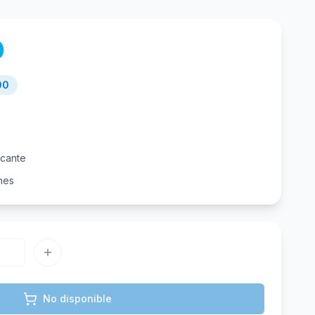
0
00
icante
nes
No disponible