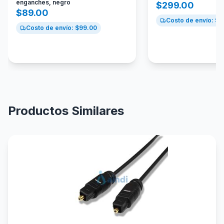
enganches, negro
$
299.00
$
89.00
Costo de envío: $
9
Costo de envío: $
99.00
Productos Similares