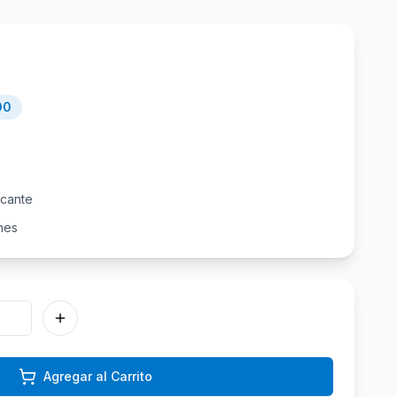
00
icante
nes
Agregar al Carrito