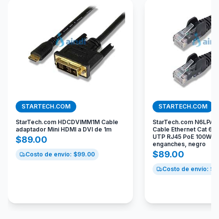
STARTECH.COM
STARTECH.COM
StarTech.com HDCDVIMM1M Cable
StarTech.com N6LPA
adaptador Mini HDMI a DVI de 1m
Cable Ethernet Cat 6 
UTP RJ45 PoE 100W 10
$
89.00
enganches, negro
$
89.00
Costo de envío: $
99.00
Costo de envío: $
9