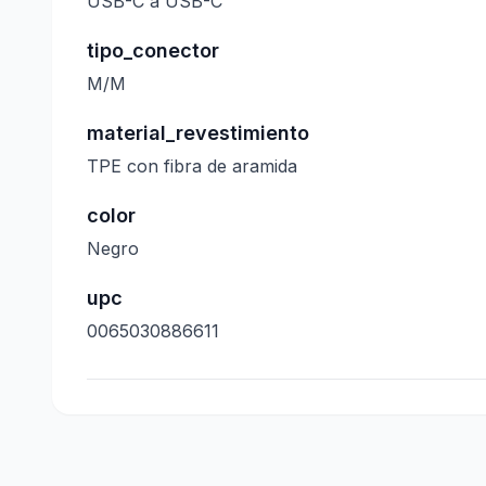
USB-C a USB-C
tipo_conector
M/M
material_revestimiento
TPE con fibra de aramida
color
Negro
upc
0065030886611