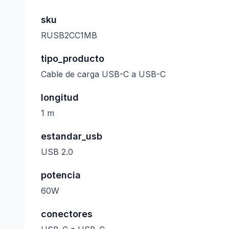
sku
RUSB2CC1MB
tipo_producto
Cable de carga USB-C a USB-C
longitud
1 m
estandar_usb
USB 2.0
potencia
60W
conectores