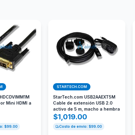
M
STARTECH.COM
m HDCDVIMM1M
StarTech.com USB2AAEXT5M
or Mini HDMI a
Cable de extensión USB 2.0
activo de 5 m, macho a hembra
$
1,019.00
o: $
99.00
Costo de envío: $
99.00