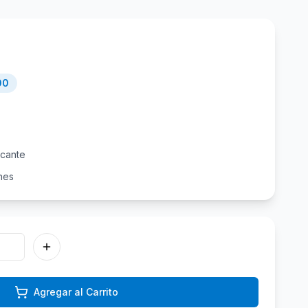
00
icante
nes
Agregar al Carrito