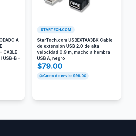
STARTECH.COM
CODADO A
StarTech.com USBEXTAA3BK Cable
E
de extensión USB 2.0 de alta
 - CABLE
velocidad 0.9 m, macho a hembra
I USB-B -
USB A, negro
$
79.00
Costo de envío: $
99.00