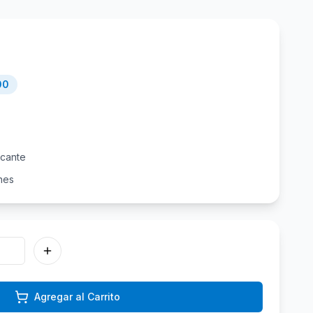
00
icante
nes
Agregar al Carrito