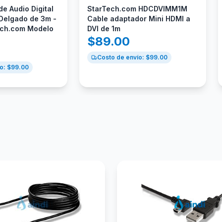
de Audio Digital
StarTech.com HDCDVIMM1M
 Delgado de 3m -
Cable adaptador Mini HDMI a
ech.com Modelo
DVI de 1m
$
89.00
Costo de envío: $
99.00
o: $
99.00