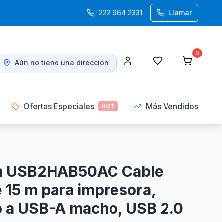
222 964 2331
Llamar
0
Aún no tiene una dirección
Ofertas Especiales
Más Vendidos
HOT
m USB2HAB50AC Cable
 15 m para impresora,
 a USB-A macho, USB 2.0