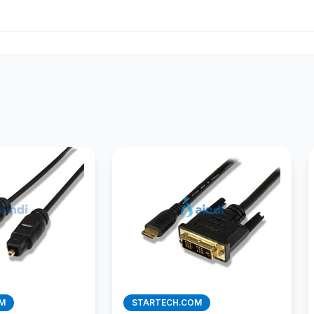
M
STARTECH.COM