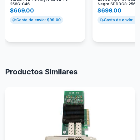
256G-G46
Negro SDDDC3-256G
$
669.00
$
699.00
Costo de envío: $
99.00
Costo de envío: $
9
Productos Similares