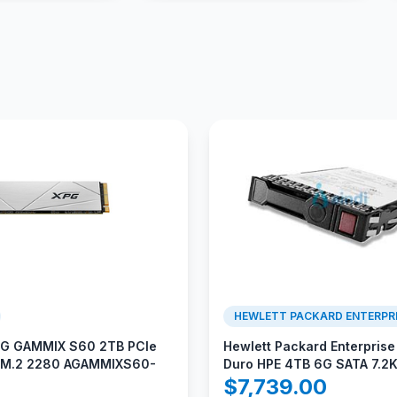
HEWLETT PACKARD ENTERPR
PG GAMMIX S60 2TB PCIe
Hewlett Packard Enterprise
 M.2 2280 AGAMMIXS60-
Duro HPE 4TB 6G SATA 7.2
$
7,739.00