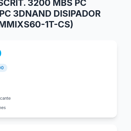
SCRIT. 3200 MBS PC
IPC 3DNAND DISIPADOR
MMIXS60-1T-CS)
0
00
icante
nes