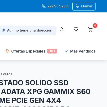
222 964 2331
Llamar
0
Aún no tiene una dirección
Ofertas Especiales
Más Vendidos
HOT
os duros
ESTADO SOLIDO SSD
B ADATA XPG GAMMIX S60
ME PCIE GEN 4X4