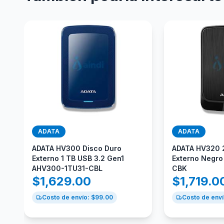
ADATA
ADATA
ADATA HV300 Disco Duro
ADATA HV320 
Externo 1 TB USB 3.2 Gen1
Externo Negr
AHV300-1TU31-CBL
CBK
$
1,629.00
$
1,719.0
Costo de envío: $
99.00
Costo de enví