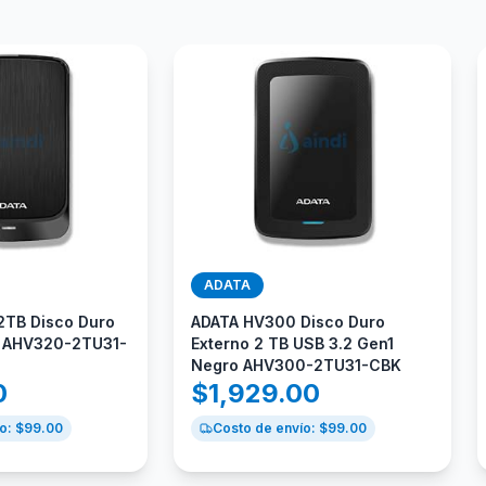
ADATA
2TB Disco Duro
ADATA HV300 Disco Duro
o AHV320-2TU31-
Externo 2 TB USB 3.2 Gen1
Negro AHV300-2TU31-CBK
0
$
1,929.00
o: $
99.00
Costo de envío: $
99.00