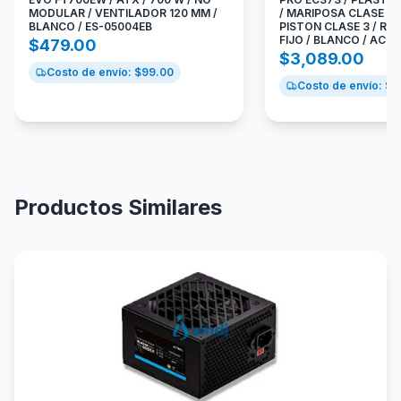
MODULAR / VENTILADOR 120 MM /
/ MARIPOSA CLASE 4 /
BLANCO / ES-05004EB
PISTON CLASE 3 / R
FIJO / BLANCO / AC-
$
479.00
$
3,089.00
Costo de envío: $
99.00
Costo de envío: $
9
Productos Similares