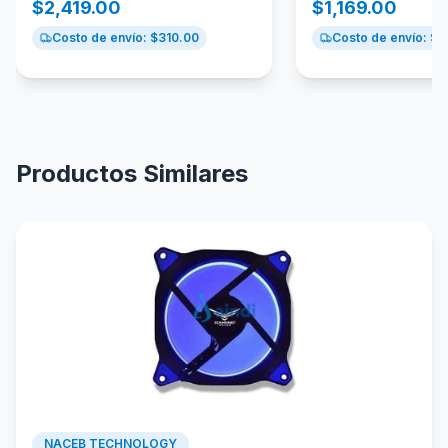
$
2,419.00
$
1,169.00
Costo de envío: $
310.00
Costo de envío: $
1
Productos Similares
NACEB TECHNOLOGY