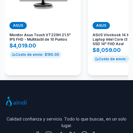
ASUS
ASUS
Monitor Asus Touch VT229H 21.5"
ASUS Vivobook 14 X1
IPS FHD - Multitáctil de 10 Puntos
Laptop Intel Core i3 
SSD 14" FHD Azul
$
4,019.00
$
8,059.00
Costo de envío: $
190.00
Costo de envío: $
1
Calidad confianza y servicio. Todo lo que buscas, en un solo
lugar.