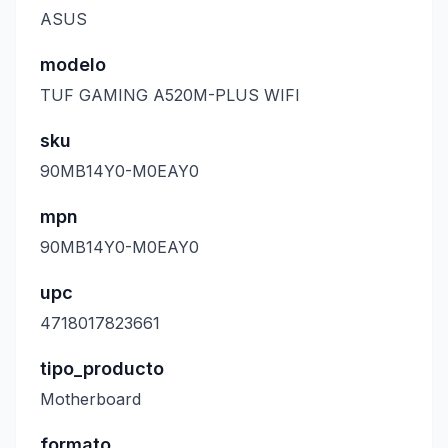
ASUS
modelo
TUF GAMING A520M-PLUS WIFI
sku
90MB14Y0-M0EAY0
mpn
90MB14Y0-M0EAY0
upc
4718017823661
tipo_producto
Motherboard
formato