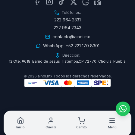
Teléfonos:
222 964 2331
222 964 2343
contacto@aindi.mx
WhatsApp:
+52 221 170 8301
Dirección:
12 Ote. #618, Barrio de Jesús Tlatempa,CP 72770, Cholula, Puebla.
©
2026
aindi.mx Todos los derechos reservados.
Inicio
Cuenta
Carrito
Menú