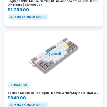
Logitech G305 Mouse Gaming RF inalámbrico óptico 200-12000
DPI Negro | 910-005281
$
1,299.00
Costo de envío: $
99.00
REDRAGON
Teclado Mecánico Redragon Fizz Pro White/Gray K616-RGB WG
$
949.00
Costo de envío: $
99.00