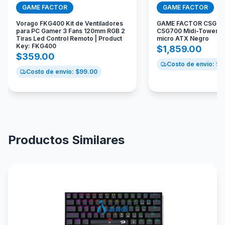
GAME FACTOR
GAME FACTOR
Vorago FKG400 Kit de Ventiladores
GAME FACTOR CSG700
para PC Gamer 3 Fans 120mm RGB 2
CSG700 Midi-Tower A
Tiras Led Control Remoto | Product
micro ATX Negro
Key: FKG400
$
1,859.00
$
359.00
Costo de envío: $
1
Costo de envío: $
99.00
Productos Similares