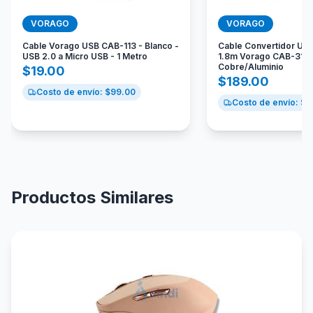
VORAGO
VORAGO
Cable Vorago USB CAB-113 - Blanco -
Cable Convertidor US
USB 2.0 a Micro USB - 1 Metro
1.8m Vorago CAB-310
Cobre/Aluminio
$
19.00
$
189.00
Costo de envío: $
99.00
Costo de envío: $
9
Productos Similares