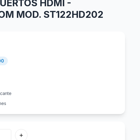
PUERTOS HDMI -
OM MOD. ST122HD202
00
icante
nes