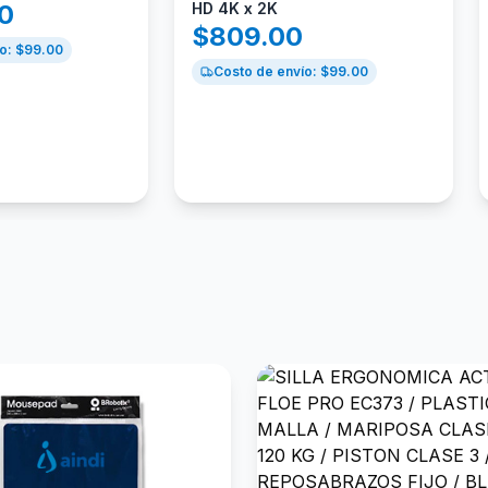
00
HD 4K x 2K
$
809.00
o: $
99.00
Costo de envío: $
99.00