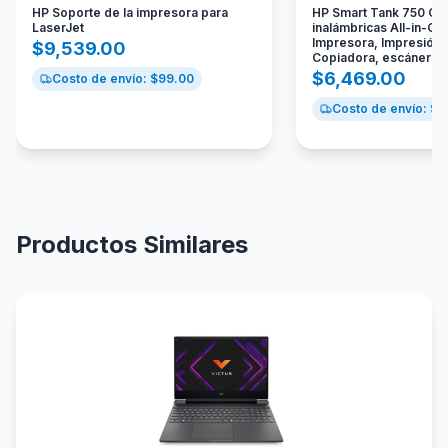
HP Soporte de la impresora para
HP Smart Tank 750 Co
LaserJet
inalámbricas All-in-On
Impresora, Impresión a
$
9,539.00
Copiadora, escáner 
$
6,469.00
Costo de envío: $
99.00
Costo de envío: $
2
Productos Similares