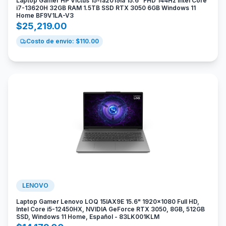
Laptop Gamer HP Victus 15-fa2019la 15.6" FHD 144Hz Intel Core
i7-13620H 32GB RAM 1.5TB SSD RTX 3050 6GB Windows 11
Home BF9V1LA-V3
$
25,219.00
Costo de envío: $
110.00
LENOVO
Laptop Gamer Lenovo LOQ 15IAX9E 15.6" 1920x1080 Full HD,
Intel Core i5-12450HX, NVIDIA GeForce RTX 3050, 8GB, 512GB
SSD, Windows 11 Home, Español - 83LK001KLM