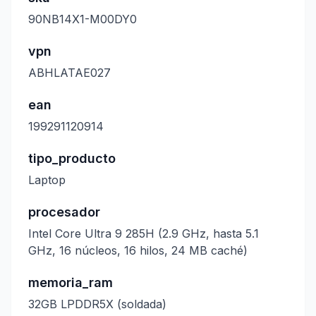
90NB14X1-M00DY0
vpn
ABHLATAE027
ean
199291120914
tipo_producto
Laptop
procesador
Intel Core Ultra 9 285H (2.9 GHz, hasta 5.1
GHz, 16 núcleos, 16 hilos, 24 MB caché)
memoria_ram
32GB LPDDR5X (soldada)