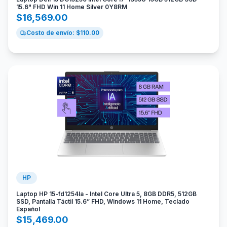
15.6" FHD Win 11 Home Silver 0Y8RM
$
16,569.00
Costo de envío: $
110.00
HP
Laptop HP 15-fd1254la - Intel Core Ultra 5, 8GB DDR5, 512GB
SSD, Pantalla Táctil 15.6” FHD, Windows 11 Home, Teclado
Español
$
15,469.00