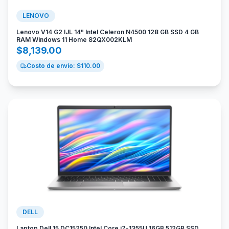
LENOVO
Lenovo V14 G2 IJL 14" Intel Celeron N4500 128 GB SSD 4 GB
RAM Windows 11 Home 82QX002KLM
$
8,139.00
Costo de envío: $
110.00
DELL
Laptop Dell 15 DC15250 Intel Core i7-1355U 16GB 512GB SSD