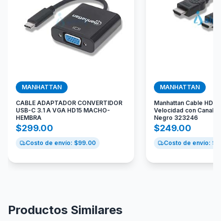
MANHATTAN
MANHATTAN
CABLE ADAPTADOR CONVERTIDOR
Manhattan Cable HDMI
USB-C 3.1 A VGA HD15 MACHO-
Velocidad con Canal Et
HEMBRA
Negro 323246
$
299.00
$
249.00
Costo de envío: $
99.00
Costo de envío: $
9
Productos Similares