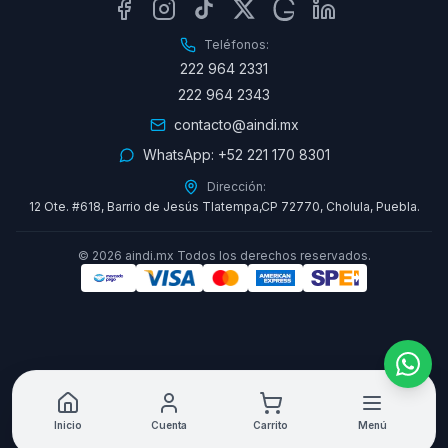
Teléfonos:
222 964 2331
222 964 2343
contacto@aindi.mx
WhatsApp:
+52 221 170 8301
Dirección:
12 Ote. #618, Barrio de Jesús Tlatempa,CP 72770, Cholula, Puebla.
©
2026
aindi.mx Todos los derechos reservados.
Inicio
Cuenta
Carrito
Menú