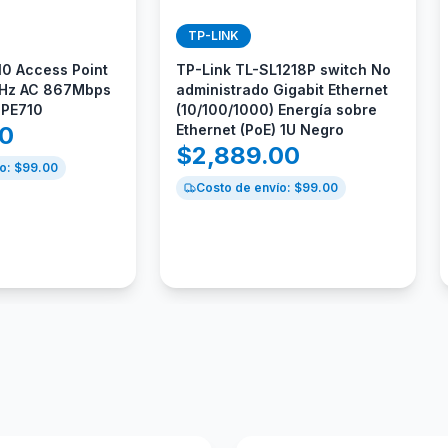
TP-LINK
0 Access Point
TP-Link TL-SL1218P switch No
GHz AC 867Mbps
administrado Gigabit Ethernet
CPE710
(10/100/1000) Energía sobre
00
Ethernet (PoE) 1U Negro
$
2,889.00
o: $
99.00
Costo de envío: $
99.00