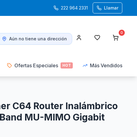
222 964 2331
Llamar
0
Aún no tiene una dirección
Ofertas Especiales
Más Vendidos
HOT
er C64 Router Inalámbrico
 Band MU-MIMO Gigabit