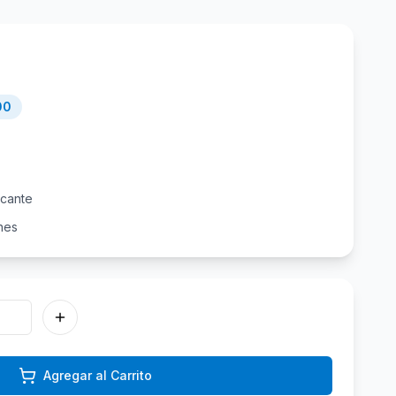
00
icante
nes
Agregar al Carrito