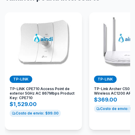
TP-LINK
TP-LINK
TP-LINK CPE710 Access Point de
TP-Link Archer C50 Ro
exterior 5GHz AC 867Mbps Product
Wireless AC1200 ARC
Key: CPE710
$
369.00
$
1,529.00
Costo de envío: $
9
Costo de envío: $
99.00