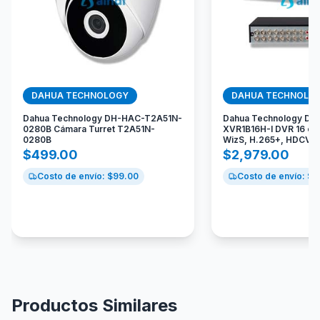
DAHUA TECHNOLOGY
DAHUA TECHNOLO
Dahua Technology DH-HAC-T2A51N-
Dahua Technology DH
0280B Cámara Turret T2A51N-
XVR1B16H-I DVR 16 can
0280B
WizS, H.265+, HDCVI +
$
499.00
$
2,979.00
Costo de envío: $
99.00
Costo de envío: $
9
Productos Similares