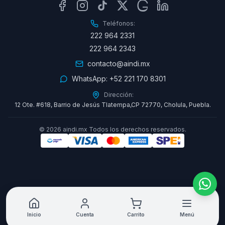
Teléfonos:
222 964 2331
222 964 2343
contacto@aindi.mx
WhatsApp:
+52 221 170 8301
Dirección:
12 Ote. #618, Barrio de Jesús Tlatempa,CP 72770, Cholula, Puebla.
©
2026
aindi.mx Todos los derechos reservados.
Inicio
Cuenta
Carrito
Menú