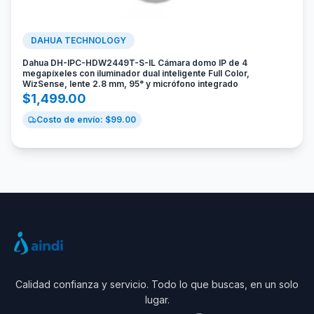
DAHUA TECHNOLOGY
Dahua DH-IPC-HDW2449T-S-IL Cámara domo IP de 4
megapíxeles con iluminador dual inteligente Full Color,
WizSense, lente 2.8 mm, 95° y micrófono integrado
$
1,499.00
Costo de envío: $
99.00
Calidad confianza y servicio. Todo lo que buscas, en un solo
lugar.