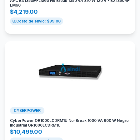
APC BX1350M-LM60 No Break 1350 VA 810 W 120 V - BX1350M-
LM60
$
4,219.00
Costo de envío: $
99.00
CYBERPOWER
CyberPower OR1000LCDRM1U No-Break 1000 VA 600 W Negro
Industrial OR1000LCDRM1U
$
10,499.00