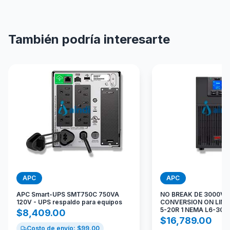
También podría interesarte
APC
APC
APC Smart-UPS SMT750C 750VA
NO BREAK DE 3000VA
120V - UPS respaldo para equipos
CONVERSION ON LINE
5-20R 1 NEMA L6-30R
$
8,409.00
$
16,789.00
Costo de envío: $
99.00