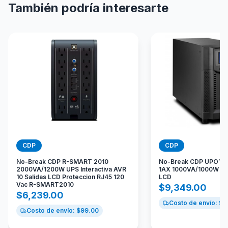
También podría interesarte
CDP
CDP
No-Break CDP R-SMART 2010
No-Break CDP UPO11-
2000VA/1200W UPS Interactiva AVR
1AX 1000VA/1000W Onl
10 Salidas LCD Proteccion RJ45 120
LCD
Vac R-SMART2010
$
9,349.00
$
6,239.00
Costo de envío: $
9
Costo de envío: $
99.00