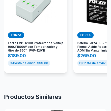
FORZA
FORZA
Forza FVP-1201B Protector de Voltaje
Batería Forza FUB-124
900J/1800W con Temporizador y
Plomo-Ácido Recargab
Giro de 350° | FVP-1201B
AGM Sin Mantenimient
$
189.00
$
269.00
Costo de envío: $
99.00
Costo de envío: $
9
Productos Similares