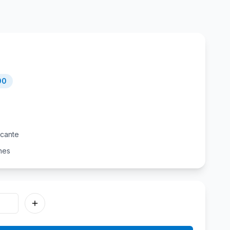
00
icante
nes