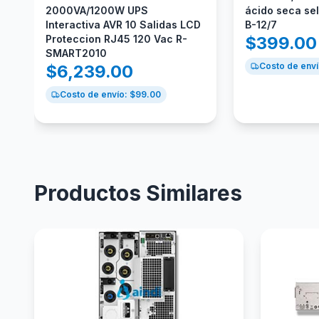
2000VA/1200W UPS
ácido seca se
Interactiva AVR 10 Salidas LCD
B-12/7
Proteccion RJ45 120 Vac R-
$
399.00
SMART2010
Costo de enví
$
6,239.00
Costo de envío: $
99.00
Productos Similares