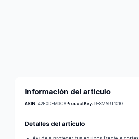
Información del artículo
ASIN:
42F0DEM3OA
ProductKey:
R-SMART1010
Detalles del artículo
Ayuda a proteger tus equipos frente a cortes 