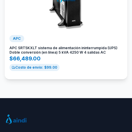
APC
APC SRT5KXLT sistema de alimentación ininterrumpida (UPS)
Doble conversión (en línea) 5 kVA 4250 W 4 salidas AC
$
66,489.00
Costo de envío: $
99.00