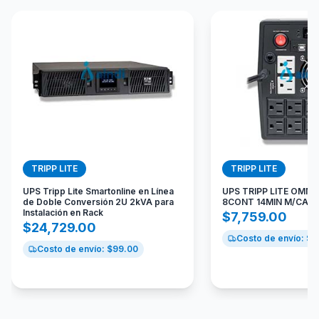
TRIPP LITE
TRIPP LITE
UPS Tripp Lite Smartonline en Línea
UPS TRIPP LITE OMNI
de Doble Conversión 2U 2kVA para
8CONT 14MIN M/CARG
Instalación en Rack
$
7,759.00
$
24,729.00
Costo de envío: $
9
Costo de envío: $
99.00