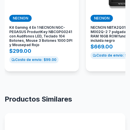
NECNON
NECNON
Kit Gaming 4 En 1 NECNON NGC-
NECNON NBTA2Q015M 
PEGASUS ProductKey NBCGPG0241
M002Q-2 7 pulgadas A
con Audífonos LED, Teclado 104
RAM 16GB ROM funda d
Botones, Mouse 3 Botones 1000 DPI
incluida negro
y Mousepad Rojo
$
669.00
$
299.00
Costo de envío: $
1
Costo de envío: $
99.00
Productos Similares