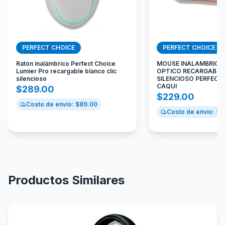
PERFECT CHOICE
PERFECT CHOICE
Ratón inalámbrico Perfect Choice
MOUSE INALAMBRICO 
Lumier Pro recargable blanco clic
OPTICO RECARGABLE
silencioso
SILENCIOSO PERFECT 
CAQUI
$
289.00
$
229.00
Costo de envío: $
89.00
Costo de envío: $
8
Productos Similares