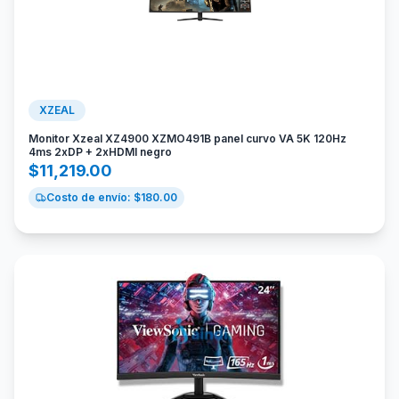
XZEAL
Monitor Xzeal XZ4900 XZMO491B panel curvo VA 5K 120Hz
4ms 2xDP + 2xHDMI negro
$
11,219.00
Costo de envío: $
180.00