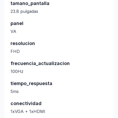
tamano_pantalla
23.8 pulgadas
panel
VA
resolucion
FHD
frecuencia_actualizacion
100Hz
tiempo_respuesta
5ms
conectividad
1xVGA + 1xHDMI