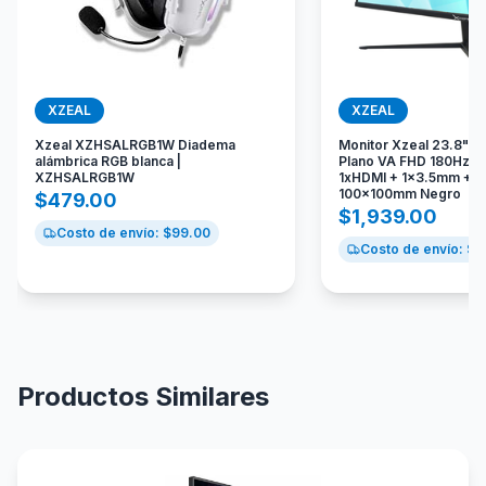
XZEAL
XZEAL
Xzeal XZHSALRGB1W Diadema
Monitor Xzeal 23.8" X
alámbrica RGB blanca |
Plano VA FHD 180Hz 1
XZHSALRGB1W
1xHDMI + 1x3.5mm + V
100x100mm Negro
$
479.00
$
1,939.00
Costo de envío: $
99.00
Costo de envío: $
1
Productos Similares