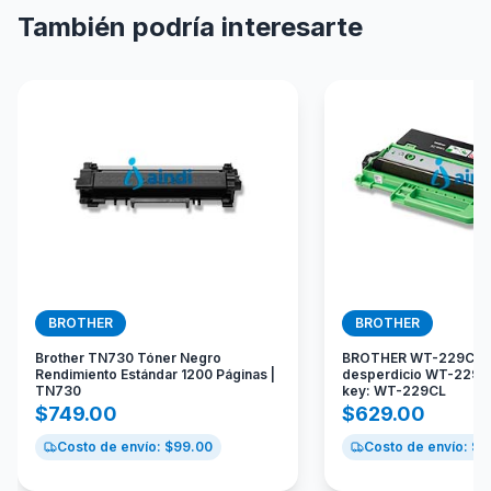
También podría interesarte
BROTHER
BROTHER
Brother TN730 Tóner Negro
BROTHER WT-229CL C
Rendimiento Estándar 1200 Páginas |
desperdicio WT-229CL
TN730
key: WT-229CL
$
749.00
$
629.00
Costo de envío: $
99.00
Costo de envío: $
9