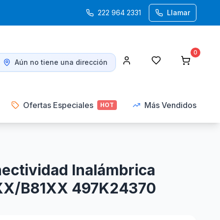
222 964 2331
Llamar
0
Aún no tiene una dirección
Ofertas Especiales
Más Vendidos
HOT
ectividad Inalámbrica
1XX/B81XX 497K24370