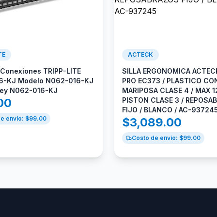
TE
ACTECK
 Conexiones TRIPP-LITE
SILLA ERGONOMICA ACTEC
6-KJ Modelo N062-016-KJ
PRO EC373 / PLASTICO CON
Key N062-016-KJ
MARIPOSA CLASE 4 / MAX 1
00
PISTON CLASE 3 / REPOSA
FIJO / BLANCO / AC-93724
e envío: $
99.00
$
3,089.00
Costo de envío: $
99.00