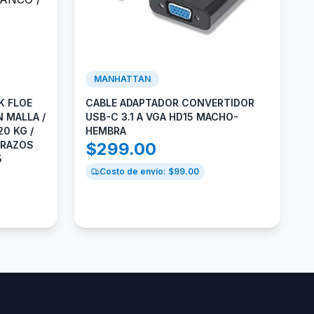
MANHATTAN
K FLOE
CABLE ADAPTADOR CONVERTIDOR
 MALLA /
USB-C 3.1 A VGA HD15 MACHO-
20 KG /
HEMBRA
BRAZOS
$
299.00
5
Costo de envío: $
99.00