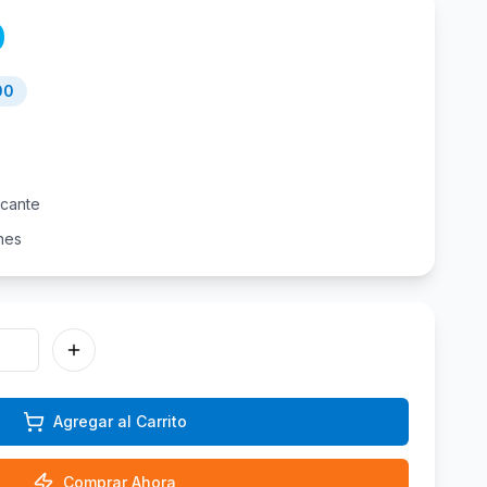
0
00
icante
nes
Agregar al Carrito
Comprar Ahora