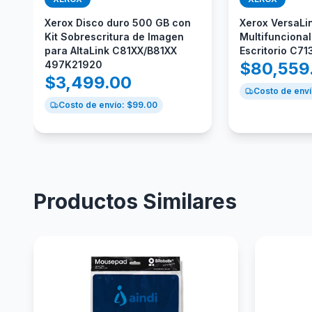
Xerox Disco duro 500 GB con
Xerox VersaLi
Kit Sobrescritura de Imagen
Multifunciona
para AltaLink C81XX/B81XX
Escritorio C71
497K21920
$
80,559
$
3,499.00
Costo de enví
Costo de envío: $
99.00
Productos Similares