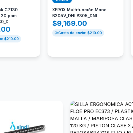
nk C7130
XEROX Multifunción Mono
l 30 ppm
B305V_DNI B305_DNI
30_D
$
9,169.00
.00
Costo de envío: $
210.00
o: $
210.00