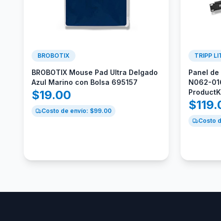
BROBOTIX
TRIPP LI
BROBOTIX Mouse Pad Ultra Delgado
Panel de
Azul Marino con Bolsa 695157
N062-01
$
19.00
Product
$
119.
Costo de envío: $
99.00
Costo d