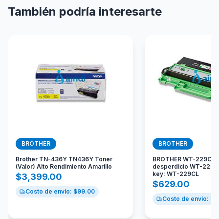
También podría interesarte
BROTHER
BROTHER
Brother TN-436Y TN436Y Toner
BROTHER WT-229CL C
(Valor) Alto Rendimiento Amarillo
desperdicio WT-229CL
key: WT-229CL
$
3,399.00
$
629.00
Costo de envío: $
99.00
Costo de envío: $
9