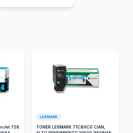
LEXMARK
gnJet 728
TONER LEXMARK 71C8HC0 CIAN,
9J68A
ALTO RENDIMIENTO 10500 PAGINAS,