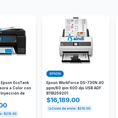
EPSON
l Epson EcoTank
Epson WorkForce DS-730N 40
sora a Color con
ppm/80 ipm 600 dpi USB ADF
 Inyección de
B11B259201
$
16,189.00
.00
Costo de envío: $
210.00
o: $
210.00