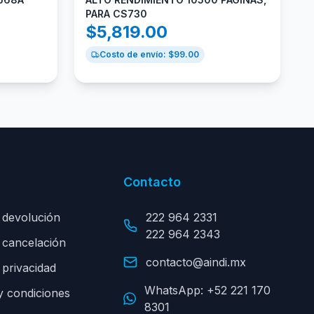
PARA CS730
$
5,819.00
Costo de envío: $
99.00
Contacto
e devolución
222 964 2331
222 964 2343
e cancelación
contacto@aindi.mx
 privacidad
WhatsApp:
+52 221 170
y condiciones
8301