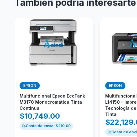
También podría interesarte
EPSON
EPSON
Multifuncional Epson EcoTank
Multifunciona
M3170 Monocromática Tinta
L14150 - Impre
Continua
Tecnología de
$
10,749.00
Tinta
$
22,129
Costo de envío: $
210.00
Costo de enví