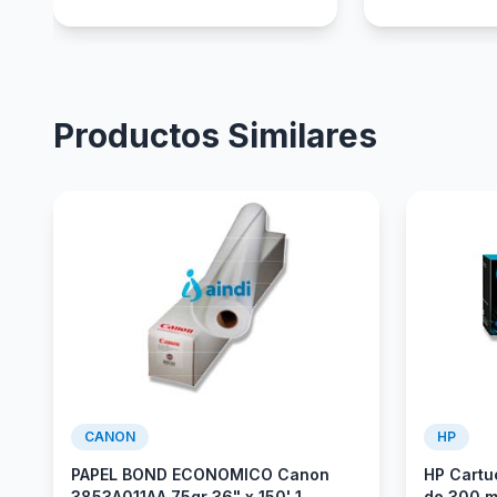
Productos Similares
CANON
HP
PAPEL BOND ECONOMICO Canon
HP Cartu
3853A011AA 75gr 36" x 150' 1
de 300 m