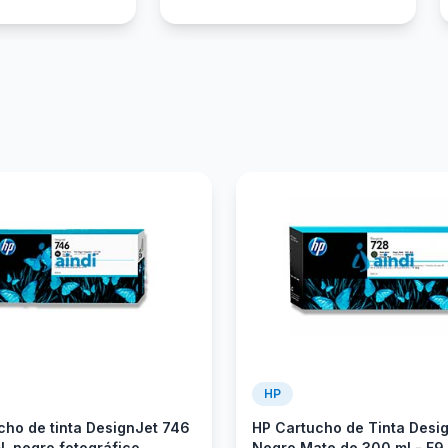
HP
cho de tinta DesignJet 746
HP Cartucho de Tinta Desi
l, negro fotográfico
Negro Mate de 300 ml - F