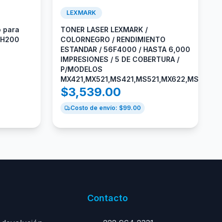
LEXMARK
 para
TONER LASER LEXMARK /
49H200
COLORNEGRO / RENDIMIENTO
ESTANDAR / 56F4000 / HASTA 6,000
IMPRESIONES / 5 DE COBERTURA /
P/MODELOS
MX421,MX521,MS421,MS521,MX622,MS621,M
$
3,539.00
Costo de envío: $
99.00
Contacto