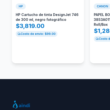
HP
CANON
HP Cartucho de tinta DesignJet 746
PAPEL B
de 300 ml, negro fotográfico
3853A011
$
3,819.00
Roll/Box
$
1,2
Costo de envío: $
99.00
Costo d