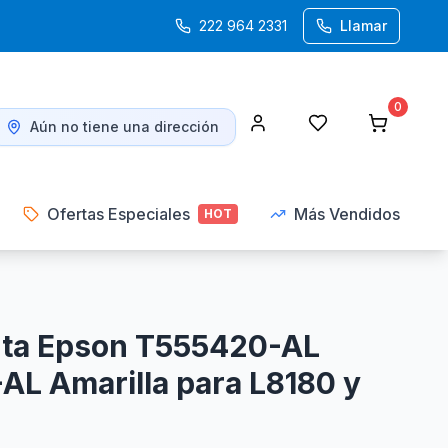
222 964 2331
Llamar
0
Aún no tiene una dirección
Ofertas Especiales
Más Vendidos
HOT
inta Epson T555420-AL
L Amarilla para L8180 y