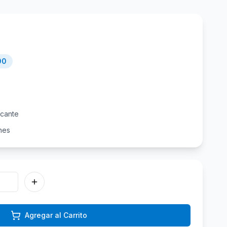
00
icante
nes
Agregar al Carrito