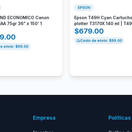
EPSON
OND ECONOMICO Canon
Epson T49H Cyan Cartucho
AA 75gr 36" x 150' 1
plotter T3170X 140 ml | T
$
679.00
89.00
Costo de envío: $
99.00
e envío: $
99.00
Empresa
Políticas